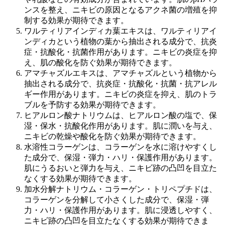
ンスを整え、ニキビの原因となるアクネ菌の増殖を抑
制する効果が期待できます。
ワルティリアインディカ葉エキスは、ワルティリアイ
ンディカという植物の葉から抽出される成分で、抗炎
症・抗酸化・抗菌作用があります。ニキビの炎症を抑
え、肌の酸化を防ぐ効果が期待できます。
アマチャズルエキスは、アマチャズルという植物から
抽出される成分で、抗炎症・抗酸化・抗菌・抗アレル
ギー作用があります。ニキビの炎症を抑え、肌のトラ
ブルを予防する効果が期待できます。
ヒアルロン酸ナトリウムは、ヒアルロン酸の塩で、保
湿・保水・抗酸化作用があります。肌に潤いを与え、
ニキビの乾燥や酸化を防ぐ効果が期待できます。
水溶性コラーゲンは、コラーゲンを水に溶けやすくし
た成分で、保湿・弾力・ハリ・保護作用があります。
肌にうるおいと弾力を与え、ニキビ跡の凸凹を目立た
なくする効果が期待できます。
加水分解ナトリウム・コラーゲン・トリペプチドは、
コラーゲンを分解して小さくした成分で、保湿・弾
力・ハリ・保護作用があります。肌に浸透しやすく、
ニキビ跡の凸凹を目立たなくする効果が期待できま