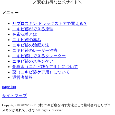
／安心お得な公式サイト＼
メニュー
リプロスキン ドラッグストアで買える？
ニキビ跡ができる原理
色素沈着とは
ニキビ跡の赤み
ニキビ跡の治療方法
ニキビ跡のレーザー治療
ニキビ跡にできるクレーター
ニキビ跡のスキンケア
化粧水（ニキビ跡ケア用）について
薬（ニキビ跡ケア用）について
運営者情報
page top
サイトマップ
Copyright ©
2026/06/11 (木)
ニキビ痕を消す方法として期待されるリプロ
スキンが売れていますAll Rights Reserved.