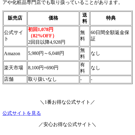
アや化粧品専門店でも取り扱っていることがあります。
送
販売店
価格
特典
料
初回1,078円
公式サイ
無
60日間全額返金保
（82%OFF）
ト
料
証
2回目以降4,928円
無
5,980円～6,048円
なし
Amazon
料
有
楽天市場
8,100円+690円
なし
料
店舗
取り扱いなし
-
-
＼1番お得な公式サイト／
公式サイトを見る
／安心お得な公式サイト＼